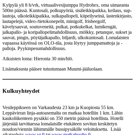
Kylpylä yli 8 h/vrk, virtuaalivesijumppa Hydrohex, oma uimaranta
500m päässä. Kuntosali, polkupyöriä, sisäleikkipaikka, keilaus, sup-
lautoja, ulkoleikkipaikka, sulkapallopeli, kiipeilyseinä, lastenkirjasto,
lautapelejä, video-/tietokonepelit, minigolf, frisbeegolf,
kävelysauvat, soutuveneitä, pulkat, potkukelkat, lumikengät,
jalkapallo- ja koripallopelimahdollisuus, mölkky, petanque, sukset ja
sauvat, pingis, pöytäjalkapallo, biljardi, ulkokuntosali. Lomalaisten
vapaassa käytössä on OLO-tila, josta löytyy jumppamattoja ja -
palloja. Pyykinpesumahdollisuus.
Aikuisten loma: Hieronta 30 min/hlö.
Lisämaksusta pääsee tutustumaan Muumi-jääluolaan.
Kulkuyhteydet
Vesileppikseen on Varkaudesta 23 km ja Kuopiosta 55 km.
Leppävirran linja-autoasemalta on matkaa hotelliin 1 km. Lähin
kaukoliikenteen pysäkki on 350 metrin päässä hotellista. Hotelli
järjestää tarvittaessa lomalaisille etukäteen sovitun keskitetyn
noudon/viennin lähimmälle bussipysäkille veloituksetta. Lisää
aikatauluja:
www.vr.fi
tai
www.matkahuolto.fi