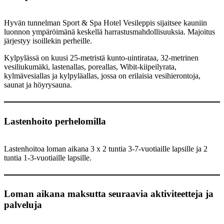
Hyvän tunnelman Sport & Spa Hotel Vesileppis sijaitsee kauniin
luonnon ympäröimänä keskellä harrastusmahdollisuuksia. Majoitus
järjestyy isoillekin perheille.
Kylpylässä on kuusi 25-metristä kunto-uintirataa, 32-metrinen
vesiliukumäki, lastenallas, poreallas, Wibit-kiipeilyrata,
kylmävesiallas ja kylpyläallas, jossa on erilaisia vesihierontoja,
saunat ja höyrysauna.
Lastenhoito perhelomilla
Lastenhoitoa loman aikana 3 x 2 tuntia 3-7-vuotiaille lapsille ja 2
tuntia 1-3-vuotiaille lapsille.
Loman aikana maksutta seuraavia aktiviteetteja ja
palveluja