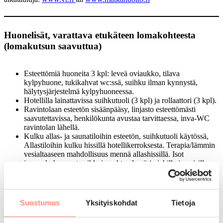
Huonelisät, varattava etukäteen lomakohteesta
(lomakutsun saavuttua)
Esteettömiä huoneita 3 kpl: leveä oviaukko, tilava
kylpyhuone, tukikahvat wc:ssä, suihku ilman kynnystä,
hälytysjärjestelmä kylpyhuoneessa.
Hotellilla lainattavissa suihkutuoli (3 kpl) ja rollaattori (3 kpl).
Ravintolaan esteetön sisäänpääsy, linjasto esteettömästi
saavutettavissa, henkilökunta avustaa tarvittaessa, inva-WC
ravintolan lähellä.
Kulku allas- ja saunatiloihin esteetön, suihkutuoli käytössä,
Allastiloihin kulku hissillä hotellikerroksesta. Terapia/lämmin
vesialtaaseen mahdollisuus mennä allashissillä. Isot
invapukuhuoneet suihkujen yhteydessä (miehille ja naisille
omat)
Kuntosaliin ja liikuntatiloihin esteetön kulku hissillä. Kaikki
sisäpalloiluhallin/monitoimiareenan liikuntatilat ja kuntosalit
kynnyksettömiä.
Suostumus
Yksityiskohdat
Tietoja
Lisätietoa esteettömyydestä