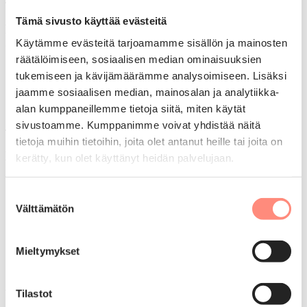
Tämä sivusto käyttää evästeitä
Huonelisät, varattava etukäteen lomakohteesta
Käytämme evästeitä tarjoamamme sisällön ja mainosten
(lomakutsun saavuttua)
räätälöimiseen, sosiaalisen median ominaisuuksien
tukemiseen ja kävijämäärämme analysoimiseen. Lisäksi
Yhden hengen huone: 100 €
jaamme sosiaalisen median, mainosalan ja analytiikka-
Lemmikkihuone: ei lisämaksua, huoneita rajoitetusti
Ystäväloma itse maksaen: 435 €
alan kumppaneillemme tietoja siitä, miten käytät
sivustoamme. Kumppanimme voivat yhdistää näitä
tietoja muihin tietoihin, joita olet antanut heille tai joita on
Lomakohteessa järjestettävät lomateemat
kerätty, kun olet käyttänyt heidän palvelujaan.
Aikuisten loma
(malliohjelma)
Suostumuksen
Aikuisten loma sinkuille ilman kumppania
Välttämätön
valinta
Lapsiperheloma
(
malliohjelma
)
Lapsiperheloma yhden vanhemman perheille
Joululoma aikuisille
(malliohjelma)
Mieltymykset
Joululoma lapsiperheille
(malliohjelma)
Voisit olla kiinnostunut myös näistä
Tilastot