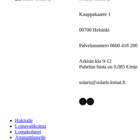
Kauppakaarre 1
00700 Helsinki
Palvelunumero 0600 418 200
Arkisin klo 9-12
Puhelun hinta on 0,085 €/min
solaris@solaris-lomat.fi
Facebook
Instagram
Hakijalle
Lomavalikoima
Lomakohteet
Ammattilaiselle