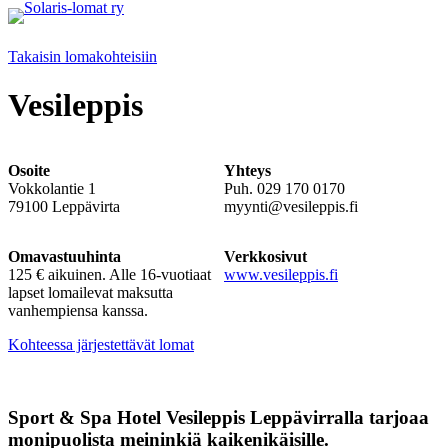
Siirry
sisältöön
Takaisin lomakohteisiin
Vesileppis
Osoite
Yhteys
Vokkolantie 1
Puh. 029 170 0170
79100 Leppävirta
myynti@vesileppis.fi
Omavastuuhinta
Verkkosivut
125 € aikuinen. Alle 16-vuotiaat
www.vesileppis.fi
lapset lomailevat maksutta
vanhempiensa kanssa.
Kohteessa järjestettävät lomat
Sport & Spa Hotel Vesileppis Leppävirralla tarjoaa
monipuolista meininkiä kaikenikäisille.