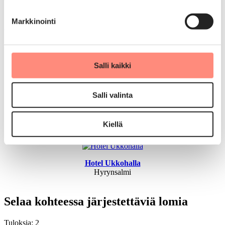
kohteista
Markkinointi
Kaikki lomakohteet
Piispala
Salli kaikki
Kannonkoski
Salli valinta
Tanhuvaara Sport Resort
Savonlinna
Kiellä
Hotel Ukkohalla
Hyrynsalmi
Selaa kohteessa järjestettäviä lomia
Tuloksia: 2