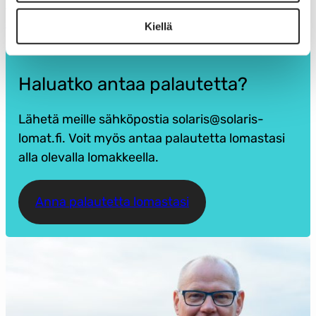
050 5824 357
aino.majava@solaris-lomat.fi
Kiellä
Haluatko antaa palautetta?
Lähetä meille sähköpostia solaris@solaris-
lomat.fi. Voit myös antaa palautetta lomastasi
alla olevalla lomakkeella.
Anna palautetta lomastasi