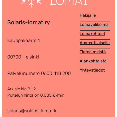
Hakijalle
Solaris-lomat ry
Lomavalikoima
Lomakohteet
Kauppakaarre 1
Ammattilaiselle
Tietoa meistä
00700 Helsinki
Ajankohtaista
Yhteystiedot
Palvelunumero 0600 418 200
Arkisin klo 9-12
Puhelun hinta on 0,085 €/min
solaris@solaris-lomat.fi