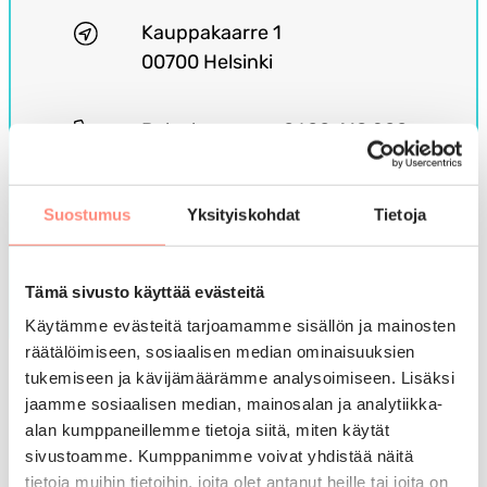
Kauppakaarre 1
00700 Helsinki
Palvelunumero 0600 418 200
Arkisin klo 9-12
Suostumus
Yksityiskohdat
Tietoja
Puhelun hinta on 0,085 €/min
solaris@solaris-lomat.fi
Tämä sivusto käyttää evästeitä
Käytämme evästeitä tarjoamamme sisällön ja mainosten
räätälöimiseen, sosiaalisen median ominaisuuksien
tukemiseen ja kävijämäärämme analysoimiseen. Lisäksi
Lapsiperhelomat
jaamme sosiaalisen median, mainosalan ja analytiikka-
Pia Peräkylä
alan kumppaneillemme tietoja siitä, miten käytät
Lomasihteeri
sivustoamme. Kumppanimme voivat yhdistää näitä
tietoja muihin tietoihin, joita olet antanut heille tai joita on