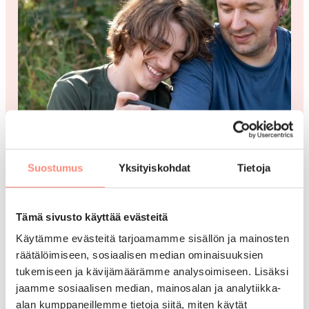
Suostumus
Yksityiskohdat
Tietoja
Anna palautetta tuetusta lomastasi!
Tämä sivusto käyttää evästeitä
Arvostamme palautettasi ja kiitämme
Käytämme evästeitä tarjoamamme sisällön ja mainosten
vaivannäöstäsi! Käsittelemme kaikki palautteet
räätälöimiseen, sosiaalisen median ominaisuuksien
tukemiseen ja kävijämäärämme analysoimiseen. Lisäksi
luottamuksellisesti.
jaamme sosiaalisen median, mainosalan ja analytiikka-
Huom!
Loman peruutusta tai kysymyksiä ei voi
alan kumppaneillemme tietoja siitä, miten käytät