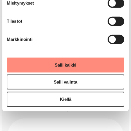
Mieltymykset
Tilastot
Kuortane Sport Resort
Kuortane
Markkinointi
Salli kaikki
Salli valinta
Kiellä
Kylpylähotelli Rauhalahti
Kuopio