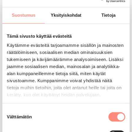
Punkaharju
Suostumus
Yksityiskohdat
Tietoja
Tämä sivusto käyttää evästeitä
Käytämme evästeitä tarjoamamme sisällön ja mainosten
räätälöimiseen, sosiaalisen median ominaisuuksien
tukemiseen ja kävijämäärämme analysoimiseen. Lisäksi
jaamme sosiaalisen median, mainosalan ja analytiikka-
alan kumppaneillemme tietoja siitä, miten käytät
Kunnonpaikka
sivustoamme. Kumppanimme voivat yhdistää näitä
Vuorela
tietoja muihin tietoihin, joita olet antanut heille tai joita on
kerätty, kun olet käyttänyt heidän palvelujaan.
Suostumuksen
Välttämätön
valinta