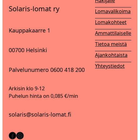
Hakijalle
Solaris-lomat ry
Lomavalikoima
Lomakohteet
Kauppakaarre 1
Ammattilaiselle
Tietoa meistä
00700 Helsinki
Ajankohtaista
Yhteystiedot
Palvelunumero 0600 418 200
Arkisin klo 9-12
Puhelun hinta on 0,085 €/min
solaris@solaris-lomat.fi
Facebook
Instagram