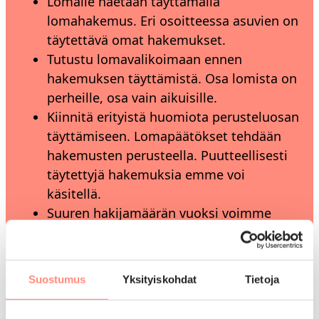
Lomalle haetaan täyttämällä
lomahakemus. Eri osoitteessa asuvien on
täytettävä omat hakemukset.
Tutustu lomavalikoimaan ennen
hakemuksen täyttämistä. Osa lomista on
perheille, osa vain aikuisille.
Kiinnitä erityistä huomiota perusteluosan
täyttämiseen. Lomapäätökset tehdään
hakemusten perusteella. Puutteellisesti
täytettyjä hakemuksia emme voi
käsitellä.
Suuren hakijamäärän vuoksi voimme
tarjota tuetun loman vain osalle
valintaperusteet täyttävistä hakijoista.
Lomapaikka ja -aikavaihtoehtoja
Suostumus
Yksityiskohdat
Tietoja
kannattaa lisätä kolme, ja myös
vähemmän tunnettuihin lomakohteisiin.