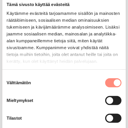
Hakemuksessa käytämme vahvaa
Tämä sivusto käyttää evästeitä
tunnistautumista, jotta voimme
Käytämme evästeitä tarjoamamme sisällön ja mainosten
varmistaa tietojen turvallisuuden.
räätälöimiseen, sosiaalisen median ominaisuuksien
Mikäli et voi hakea lomaa sähköisesti,
tukemiseen ja kävijämäärämme analysoimiseen. Lisäksi
voit tulostaa hakemuksen:
Paperinen
jaamme sosiaalisen median, mainosalan ja analytiikka-
alan kumppaneillemme tietoja siitä, miten käytät
hakemus (PDF)
ja lähettää sen meille
sivustoamme. Kumppanimme voivat yhdistää näitä
postissa.
tietoja muihin tietoihin, joita olet antanut heille tai joita on
Lomakalenterin ja paperihakemuksia voi
kerätty, kun olet käyttänyt heidän palvelujaan.
myös tilata postissa kotiin
verkkolomakkeella
.
Suostumuksen
Välttämätön
valinta
Tutustu lomavalikoimaan
Mieltymykset
Tilastot
Usein kysyttyä tuetuista lomista