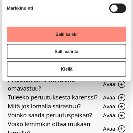
Onko lomalla pakollista ohjelmaa?
Markkinointi
Onko tuetulla lomalla tuloraja?
Milloin myönnetystä lomasta
ilmoitetaan?
Salli kaikki
Mitä tuettu loma maksaa?
Mitä jos omavastuuseen ei ole
Salli valinta
varaa?
Kiellä
Voiko loman peruuttaa?
Palautetaanko maksettu
omavastuu?
Tuleeko peruutuksesta karenssi?
Mitä jos lomalla sairastuu?
Voinko saada peruutuspaikan?
Voiko lemmikin ottaa mukaan
lomalle?