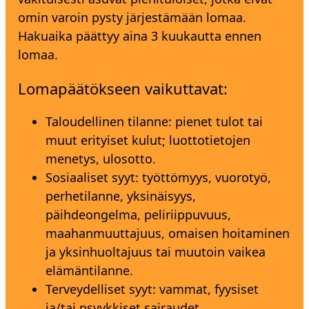
omin varoin pysty järjestämään lomaa.
Hakuaika päättyy aina 3 kuukautta ennen
lomaa.
Lomapäätökseen vaikuttavat:
Taloudellinen tilanne: pienet tulot tai
muut erityiset kulut; luottotietojen
menetys, ulosotto.
Sosiaaliset syyt: työttömyys, vuorotyö,
perhetilanne, yksinäisyys,
päihdeongelma, peliriippuvuus,
maahanmuuttajuus, omaisen hoitaminen
ja yksinhuoltajuus tai muutoin vaikea
elämäntilanne.
Terveydelliset syyt: vammat, fyysiset
ja/tai psyykkiset sairaudet.