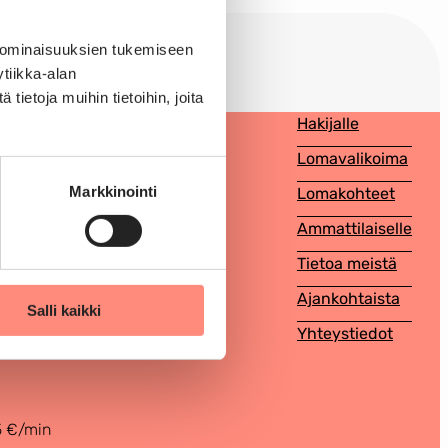
 ominaisuuksien tukemiseen
Yleinen
tiikka-alan
ietoja muihin tietoihin, joita
Hakijalle
Lomavalikoima
Markkinointi
Lomakohteet
Ammattilaiselle
Tietoa meistä
Ajankohtaista
Salli kaikki
Yhteystiedot
0 418 200
5 €/min