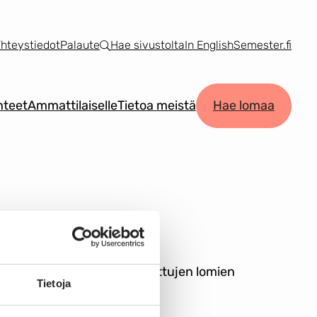
hteystiedot
Palaute
Hae sivustolta
In English
Semester.fi
teet
Ammattilaiselle
Tietoa meistä
Hae lomaa
ujen aikatauluista sekä tuettujen lomien
Tietoja