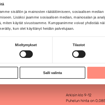
itä
mme sisällön ja mainosten räätälöimiseen, sosiaalisen median
Loman hakijoille
Tiedotteet
Tulokset
iseen. Lisäksi jaamme sosiaalisen median, mainosalan ja analy
, miten käytät sivustoamme. Kumppanimme voivat yhdistää näitä t
n kerätty, kun olet käyttänyt heidän palvelujaan.
Solaris-lomat ry
Mieltymykset
Tilastot
Kauppakaarre 1
00700 Helsinki
Salli valinta
Palvelunumero 060
Arkisin klo 9-12
Puhelun hinta on 0,08