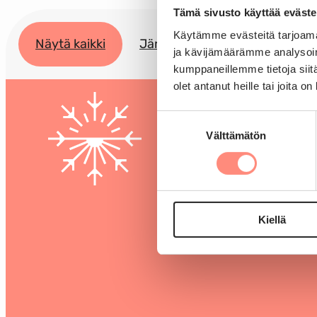
Tämä sivusto käyttää eväste
Käytämme evästeitä tarjoama
Näytä kaikki
Järjestöille
Lomahaku
ja kävijämäärämme analysoim
kumppaneillemme tietoja siitä
olet antanut heille tai joita o
Suostumuksen
Välttämätön
valinta
Kiellä