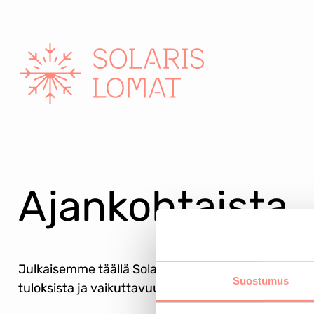
Siirry
sisältöön
Ajankohtaista
Julkaisemme täällä Solaris-lomien ajankohtaisia u
Suostumus
tuloksista ja vaikuttavuudesta.