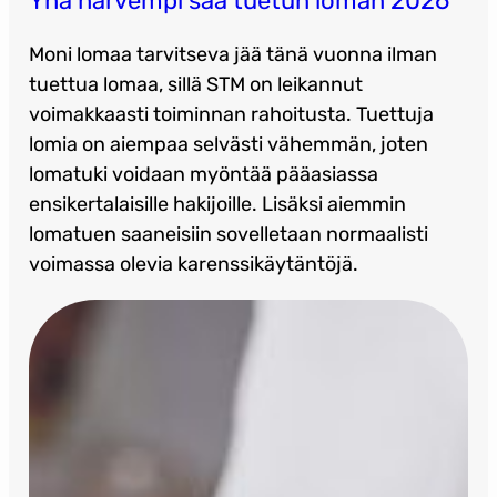
Yhä harvempi saa tuetun loman 2026
Moni lomaa tarvitseva jää tänä vuonna ilman
tuettua lomaa, sillä STM on leikannut
voimakkaasti toiminnan rahoitusta. Tuettuja
lomia on aiempaa selvästi vähemmän, joten
lomatuki voidaan myöntää pääasiassa
ensikertalaisille hakijoille. Lisäksi aiemmin
lomatuen saaneisiin sovelletaan normaalisti
voimassa olevia karenssikäytäntöjä.