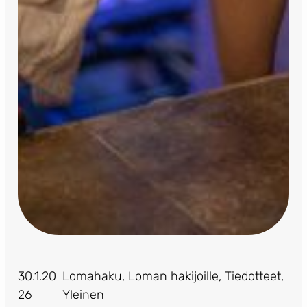
30.1.20
Lomahaku
, 
Loman hakijoille
, 
Tiedotteet
, 
26
Yleinen