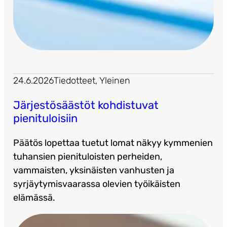
24.6.2026
Tiedotteet
, 
Yleinen
Järjestösäästöt kohdistuvat
pienituloisiin
Päätös lopettaa tuetut lomat näkyy kymmenien
tuhansien pienituloisten perheiden,
vammaisten, yksinäisten vanhusten ja
syrjäytymisvaarassa olevien työikäisten
elämässä.