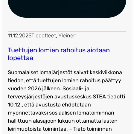
11.12.2025
Tiedotteet
, 
Yleinen
Tuettujen lomien rahoitus aiotaan
lopettaa
Suomalaiset lomajärjestöt saivat keskiviikkona
tiedon, että tuettujen lomien rahoitus päättyy
vuoden 2026 jälkeen. Sosiaali- ja
terveysjärjestöjen avustuskeskus STEA tiedotti
10.12., että avustusta ehdotetaan
myönnettäväksi sosiaalisen lomatoiminnan
hallittuun alasajoon lukuun ottamatta lasten
leirimuotoista toimintaa. – Tieto toiminnan