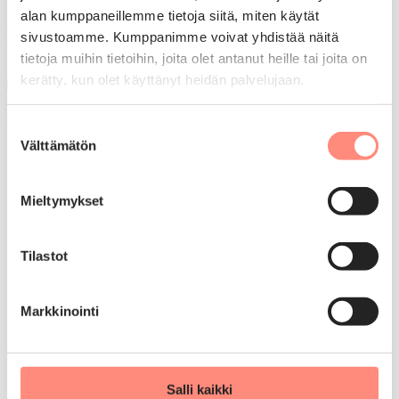
alan kumppaneillemme tietoja siitä, miten käytät
2026 lomahakuun vaikuttavat tuetut lomat
sivustoamme. Kumppanimme voivat yhdistää näitä
vuodesta 2017 lähtien.
tietoja muihin tietoihin, joita olet antanut heille tai joita on
kerätty, kun olet käyttänyt heidän palvelujaan.
Olen lukenut ja ymmärtänyt yllä olevat ohjeet
Hae lomaa (siirryt ulkopuoliselle sivustolle)
Suostumuksen
Välttämätön
valinta
Heräsikö kysyttävää?
Mieltymykset
Palvelunumero 0600 418 200
Tilastot
Arkisin klo 9-12
Markkinointi
Puhelun hinta on 0,085 €/min
solaris@solaris-lomat.fi
Salli kaikki