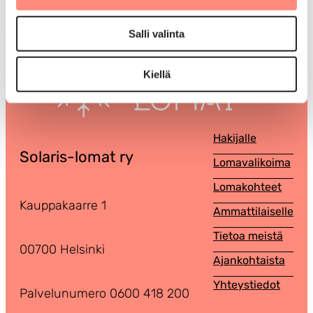
Salli valinta
Kiellä
Hakijalle
Solaris-lomat ry
Lomavalikoima
Lomakohteet
Kauppakaarre 1
Ammattilaiselle
Tietoa meistä
00700 Helsinki
Ajankohtaista
Yhteystiedot
Palvelunumero 0600 418 200