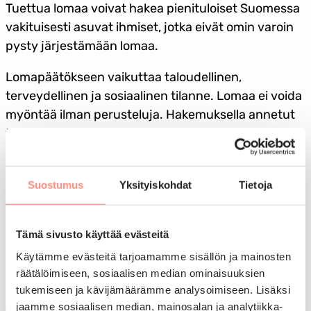
Tuettua lomaa voivat hakea pienituloiset Suomessa
vakituisesti asuvat ihmiset, jotka eivät omin varoin
pysty järjestämään lomaa.
Lomapäätökseen vaikuttaa taloudellinen,
terveydellinen ja sosiaalinen tilanne. Lomaa ei voida
myöntää ilman perusteluja. Hakemuksella annetut
tiedot tulevat vain lomahakemuksen käsittelijöiden
tietoon.
Lomatuki voidaan myöntää korkeintaan joka
Suostumus
Yksityiskohdat
Tietoja
kolmas vuosi. Vuonna 2026 tuetun loman voivat
saada 2023 tai aikaisemmin tuetulla lomalla
Tämä sivusto käyttää evästeitä
olleet. Tästä ei tehdä poikkeuksia.
Käytämme evästeitä tarjoamamme sisällön ja mainosten
Lomatuki voidaan myöntää enintään kolme kertaa
räätälöimiseen, sosiaalisen median ominaisuuksien
kymmenen vuoden aikana. Tässä otetaan huomioon
tukemiseen ja kävijämäärämme analysoimiseen. Lisäksi
jaamme sosiaalisen median, mainosalan ja analytiikka-
tuetut lomat edellisten 10 vuoden ajalta. Vuoden