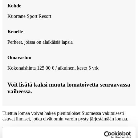
Kohde
Kuortane Sport Resort
Kenelle
Perheet, joissa on alaikäisiä lapsia
Omavastuu
Kokonaishinta 125,00 € / aikuinen, kesto 5 vrk
Voit lisätä kaksi muuta lomatoivetta seuraavassa
vaiheessa.
Tuettua lomaa voivat hakea pienituloiset Suomessa vakituisesti
asuvat ihmiset, jotka eivät omin varoin pysty järjestämään lomaa.
Lomapäätökseen vaikuttaa taloudellinen, terveydellinen ja
sosiaalinen tilanne. Lomaa ei voida myöntää ilman perusteluja.