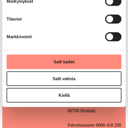
Mieltymykset
Arkisin klo 9-12
Puhelun hinta on 0,085 €/min
Tilastot
solaris@solaris-lomat.fi
Markkinointi
Salli kaikki
Salli valinta
Solaris-lomat ry
Kiellä
Kauppakaarre 1
00700 Helsinki
Palvelunumero 0600 418 200