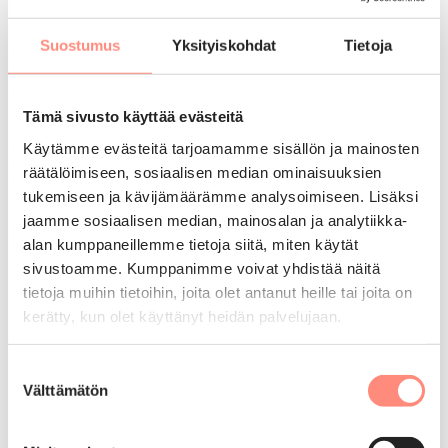
Hakemuksella annetut tiedot tulevat vain lomahakemuksen
käsittelijöiden tietoon.
Suostumus
Yksityiskohdat
Tietoja
Lomatuki voidaan myöntää korkeintaan joka kolmas vuosi.
Vuonna 2026 tuetun loman voivat saada 2023 tai aikaisemmin
tuetulla lomalla olleet. Tästä ei tehdä poikkeuksia.
Tämä sivusto käyttää evästeitä
Lomatuki voidaan myöntää enintään kolme kertaa kymmenen
vuoden aikana. Tässä otetaan huomioon tuetut lomat edellisten 10
Käytämme evästeitä tarjoamamme sisällön ja mainosten
vuoden ajalta. Vuoden 2026 lomahakuun vaikuttavat tuetut lomat
räätälöimiseen, sosiaalisen median ominaisuuksien
vuodesta 2017 lähtien.
tukemiseen ja kävijämäärämme analysoimiseen. Lisäksi
Olen lukenut ja ymmärtänyt yllä olevat ohjeet
jaamme sosiaalisen median, mainosalan ja analytiikka-
Hae lomaa (siirryt ulkopuoliselle sivustolle)
alan kumppaneillemme tietoja siitä, miten käytät
sivustoamme. Kumppanimme voivat yhdistää näitä
tietoja muihin tietoihin, joita olet antanut heille tai joita on
kerätty, kun olet käyttänyt heidän palvelujaan.
Suostumuksen
Heräsikö kysyttävää?
Välttämätön
valinta
Palvelunumero 0600 418 200