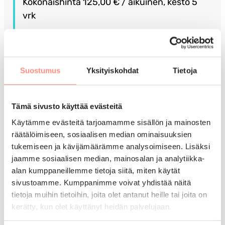
Kokonaishinta 125,00 € / aikuinen, kesto 5
vrk
Voit lisätä kaksi muuta lomatoivetta
seuraavassa vaiheessa.
Suostumus
Yksityiskohdat
Tietoja
Tuettua lomaa voivat hakea pienituloiset Suomessa
Tämä sivusto käyttää evästeitä
vakituisesti asuvat ihmiset, jotka eivät omin varoin
Käytämme evästeitä tarjoamamme sisällön ja mainosten
pysty järjestämään lomaa.
räätälöimiseen, sosiaalisen median ominaisuuksien
tukemiseen ja kävijämäärämme analysoimiseen. Lisäksi
Lomapäätökseen vaikuttaa taloudellinen,
jaamme sosiaalisen median, mainosalan ja analytiikka-
terveydellinen ja sosiaalinen tilanne. Lomaa ei voida
alan kumppaneillemme tietoja siitä, miten käytät
myöntää ilman perusteluja. Hakemuksella annetut
sivustoamme. Kumppanimme voivat yhdistää näitä
tiedot tulevat vain lomahakemuksen käsittelijöiden
tietoja muihin tietoihin, joita olet antanut heille tai joita on
kerätty, kun olet käyttänyt heidän palvelujaan.
tietoon.