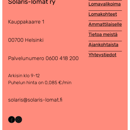
Solaris-lomat ry
Lomavalikoima
Lomakohteet
Kauppakaarre 1
Ammattilaiselle
Tietoa meistä
00700 Helsinki
Ajankohtaista
Yhteystiedot
Palvelunumero 0600 418 200
Arkisin klo 9-12
Puhelun hinta on 0,085 €/min
solaris@solaris-lomat.fi
Facebook
Instagram