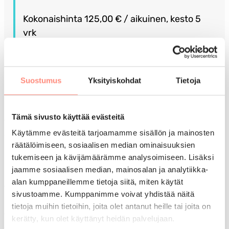
Kokonaishinta 125,00 € / aikuinen, kesto 5
vrk
Voit lisätä kaksi muuta lomatoivetta
seuraavassa vaiheessa.
Suostumus
Yksityiskohdat
Tietoja
Tämä sivusto käyttää evästeitä
Tuettua lomaa voivat hakea pienituloiset Suomessa
Käytämme evästeitä tarjoamamme sisällön ja mainosten
vakituisesti asuvat ihmiset, jotka eivät omin varoin
räätälöimiseen, sosiaalisen median ominaisuuksien
pysty järjestämään lomaa.
tukemiseen ja kävijämäärämme analysoimiseen. Lisäksi
jaamme sosiaalisen median, mainosalan ja analytiikka-
Lomapäätökseen vaikuttaa taloudellinen,
alan kumppaneillemme tietoja siitä, miten käytät
terveydellinen ja sosiaalinen tilanne. Lomaa ei voida
sivustoamme. Kumppanimme voivat yhdistää näitä
myöntää ilman perusteluja. Hakemuksella annetut
tietoja muihin tietoihin, joita olet antanut heille tai joita on
tiedot tulevat vain lomahakemuksen käsittelijöiden
kerätty, kun olet käyttänyt heidän palvelujaan.
tietoon.