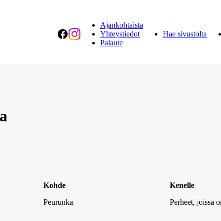
Ajankohtaista
Facebook
Instagram
Yhteystiedot
Hae sivustolta
Palaute
ta
Kohde
Kenelle
Peurunka
Perheet, joissa o