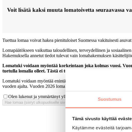
Voit lisätä kaksi muuta lomatoivetta seuraavassa va
Tuettua lomaa voivat hakea pienituloiset Suomessa vakituisesti asuvat
Lomapäätökseen vaikuttaa taloudellinen, terveydellinen ja sosiaalinen
Hakemuksella annetut tiedot tulevat vain lomahakemuksen käsittelijöi
Lomatuki voidaan myöntää korkeintaan joka kolmas vuosi. Vuon
tuetulla lomalla olleet. Tästä ei tehdä poikkeuksia.
Lomatuki voidaan myöntää enintään kolme kertaa kymmenen vuoden ai
vuoden ajalta. Vuoden 2026 lomahakuun vaikuttavat tuetut lomat vuod
Olen lukenut ja ymmärtänyt yllä olevat ohjeet
Suostumus
Hae lomaa (siirryt ulkopuoliselle sivustolle)
Tämä sivusto käyttää eväste
Käytämme evästeitä tarjoama