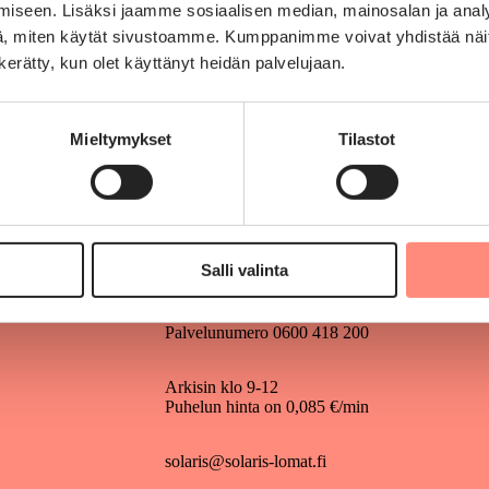
iseen. Lisäksi jaamme sosiaalisen median, mainosalan ja analy
, miten käytät sivustoamme. Kumppanimme voivat yhdistää näitä t
n kerätty, kun olet käyttänyt heidän palvelujaan.
Mieltymykset
Tilastot
Solaris-lomat ry
Kauppakaarre 1
Salli valinta
00700 Helsinki
Palvelunumero 0600 418 200
Arkisin klo 9-12
Puhelun hinta on 0,085 €/min
solaris@solaris-lomat.fi