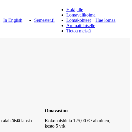
Hakijalle
Lomavalikoima
In English
Semester.fi
Lomakohteet
Hae lomaa
Ammattilaiselle
Tietoa meistä
Omavastuu
n alaikäisiä lapsia
Kokonaishinta 125,00 € / aikuinen,
kesto 5 vrk