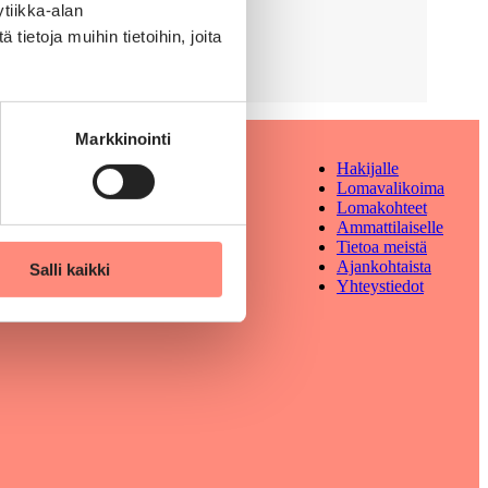
tiikka-alan
ietoja muihin tietoihin, joita
Markkinointi
Hakijalle
Lomavalikoima
Lomakohteet
Ammattilaiselle
Tietoa meistä
Ajankohtaista
Salli kaikki
Yhteystiedot