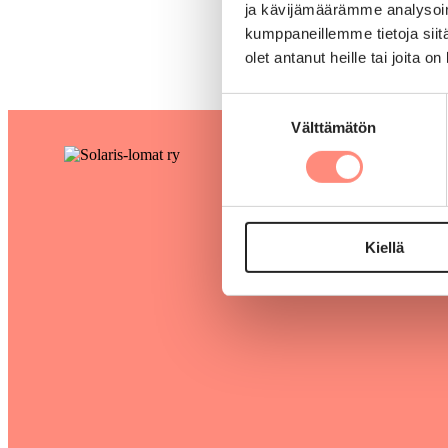
ja kävijämäärämme analysoim
kumppaneillemme tietoja siitä
olet antanut heille tai joita o
Suostumuksen
Välttämätön
valinta
Kiellä