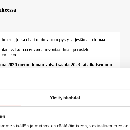
iheessa.
 ihmiset, jotka eivät omin varoin pysty järjestämään lomaa.
 tilanne. Lomaa ei voida myöntää ilman perusteluja.
den tietoon.
na 2026 tuetun loman voivat saada 2023 tai aikaisemmin
He
kana. Tässä otetaan huomioon tuetut lomat edellisten 10
esta 2017 lähtien.
Yksityiskohdat
itä
mme sisällön ja mainosten räätälöimiseen, sosiaalisen median