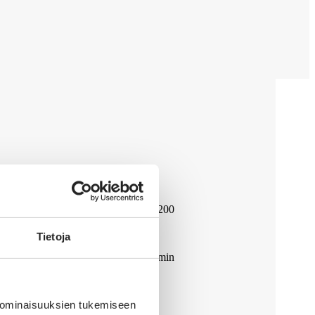
räsikö kysyttävää?
Palvelunumero 0600 418 200
Tietoja
Arkisin klo 9-12
Puhelun hinta on 0,085 €/min
solaris@solaris-lomat.fi
 ominaisuuksien tukemiseen