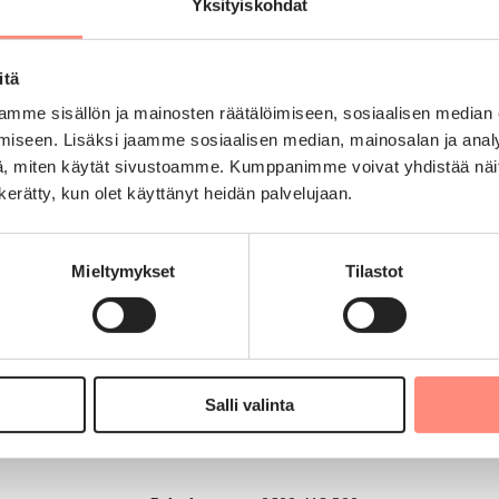
Yksityiskohdat
 ihmiset, jotka eivät omin varoin pysty järjestämään lomaa.
Her
itä
 tilanne. Lomaa ei voida myöntää ilman perusteluja.
den tietoon.
mme sisällön ja mainosten räätälöimiseen, sosiaalisen median
iseen. Lisäksi jaamme sosiaalisen median, mainosalan ja analy
na 2026 tuetun loman voivat saada 2023 tai aikaisemmin
, miten käytät sivustoamme. Kumppanimme voivat yhdistää näitä t
n kerätty, kun olet käyttänyt heidän palvelujaan.
kana. Tässä otetaan huomioon tuetut lomat edellisten 10
esta 2017 lähtien.
Mieltymykset
Tilastot
Solaris-lomat ry
Kauppakaarre 1
Salli valinta
00700 Helsinki