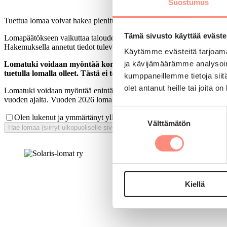
Suostumus
Tuettua lomaa voivat hakea pienituloiset Suomessa vakituisesti asuvat
Tämä sivusto käyttää eväste
Lomapäätökseen vaikuttaa taloudellinen, terveydellinen ja sosiaalinen
Hakemuksella annetut tiedot tulevat vain lomahakemuksen käsittelijöi
Käytämme evästeitä tarjoama
ja kävijämäärämme analysoim
Lomatuki voidaan myöntää korkeintaan joka kolmas vuosi. Vuon
tuetulla lomalla olleet. Tästä ei tehdä poikkeuksia.
kumppaneillemme tietoja siitä
olet antanut heille tai joita o
Lomatuki voidaan myöntää enintään kolme kertaa kymmenen vuoden ai
vuoden ajalta. Vuoden 2026 lomahakuun vaikuttavat tuetut lomat vuod
Suostumuksen
Olen lukenut ja ymmärtänyt yllä olevat ohjeet
Välttämätön
valinta
Hae lomaa (siirryt ulkopuoliselle sivustolle)
Kiellä