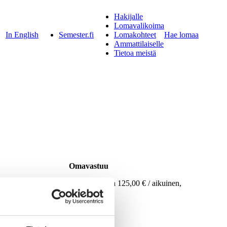
Hakijalle
Lomavalikoima
In English
Semester.fi
Lomakohteet
Hae lomaa
Ammattilaiselle
Tietoa meistä
Omavastuu
laikäisiä lapsia
Kokonaishinta 125,00 € / aikuinen,
kesto 5 vrk