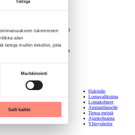
Tietoja
äsikö kysyttävää?
Palvelunumero 0600 418 200
 ominaisuuksien tukemiseen
tiikka-alan
ietoja muihin tietoihin, joita
Arkisin klo 9-12
Puhelun hinta on 0,085 €/min
solaris@solaris-lomat.fi
Markkinointi
Hakijalle
Lomavalikoima
Lomakohteet
Ammattilaiselle
Salli kaikki
Tietoa meistä
Ajankohtaista
Yhteystiedot