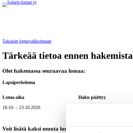
Siirry
sisältöön
Takaisin lomavalikoimaan
Tärkeää tietoa ennen hakemista
Olet hakemassa seuraavaa lomaa:
Lapsiperheloma
Loma-aika
Haku päättyy
18.10. – 23.10.2026
18.7.2026
Voit lisätä kaksi muuta lomatoivetta seuraavassa vaih