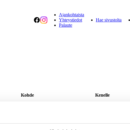
Ajankohtaista
Facebook
Instagram
Yhteystiedot
Hae sivustolta
Palaute
Kohde
Kenelle
Kuortane Sport Resort
Perheet, joissa on a
eessa.