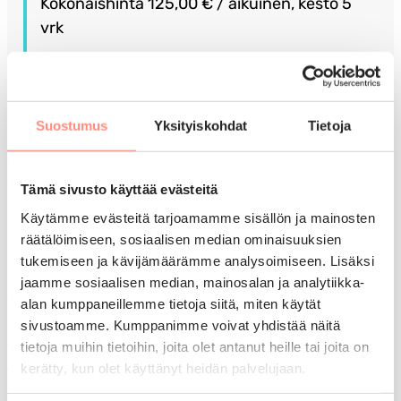
Kokonaishinta 125,00 € / aikuinen, kesto 5
vrk
Voit lisätä kaksi muuta lomatoivetta
seuraavassa vaiheessa.
Suostumus
Yksityiskohdat
Tietoja
Tuettua lomaa voivat hakea pienituloiset Suomessa
Tämä sivusto käyttää evästeitä
vakituisesti asuvat ihmiset, jotka eivät omin varoin
Käytämme evästeitä tarjoamamme sisällön ja mainosten
pysty järjestämään lomaa.
räätälöimiseen, sosiaalisen median ominaisuuksien
tukemiseen ja kävijämäärämme analysoimiseen. Lisäksi
Lomapäätökseen vaikuttaa taloudellinen,
jaamme sosiaalisen median, mainosalan ja analytiikka-
terveydellinen ja sosiaalinen tilanne. Lomaa ei voida
alan kumppaneillemme tietoja siitä, miten käytät
myöntää ilman perusteluja. Hakemuksella annetut
sivustoamme. Kumppanimme voivat yhdistää näitä
tiedot tulevat vain lomahakemuksen käsittelijöiden
tietoja muihin tietoihin, joita olet antanut heille tai joita on
kerätty, kun olet käyttänyt heidän palvelujaan.
tietoon.