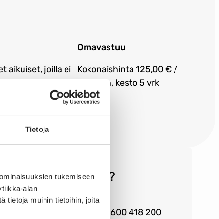
Omavastuu
 aikuiset, joilla ei
Kokonaishinta 125,00 € /
nia
aikuinen, kesto 5 vrk
Tietoja
eräsikö kysyttävää?
 ominaisuuksien tukemiseen
tiikka-alan
ietoja muihin tietoihin, joita
Palvelunumero 0600 418 200