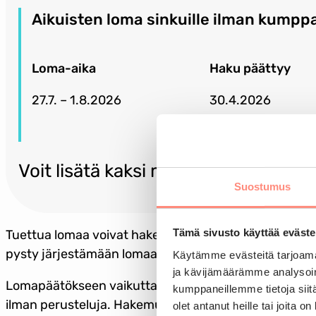
Aikuisten loma sinkuille ilman kumpp
Loma-aika
Haku päättyy
27.7. – 1.8.2026
30.4.2026
Voit lisätä kaksi muuta lomatoivett
Suostumus
Tämä sivusto käyttää eväste
Tuettua lomaa voivat hakea pienituloiset Suomessa vak
pysty järjestämään lomaa.
Käytämme evästeitä tarjoama
ja kävijämäärämme analysoim
Lomapäätökseen vaikuttaa taloudellinen, terveydellin
kumppaneillemme tietoja siitä
ilman perusteluja. Hakemuksella annetut tiedot tulev
olet antanut heille tai joita o