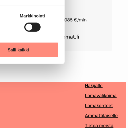
Arkisin klo 9-12
Markkinointi
Puhelun hinta on 0,085 €/min
solaris@solaris-lomat.fi
Salli kaikki
Hakijalle
Lomavalikoima
Lomakohteet
Ammattilaiselle
Tietoa meistä