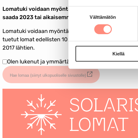
Lomatuki voidaan myöntää korkeintaan joka kolma
Suostumuksen
saada 2023 tai aikaisemmin tuetulla lomalla olleet.
Välttämätön
valinta
Lomatuki voidaan myöntää enintään kolme kertaa k
tuetut lomat edellisten 10 vuoden ajalta. Vuoden 20
2017 lähtien.
Kiellä
Olen lukenut ja ymmärtänyt yllä olevat ohjeet
Hae lomaa (siirryt ulkopuoliselle sivustolle)