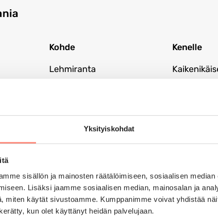
ania
Kohde
Kenelle
Lehmiranta
Kaikenikäiset
ole kumppa
a seuraavassa vaiheessa.
Yksityiskohdat
itä
ituisesti asuvat ihmiset, jotka eivät omin varoin
H
mme sisällön ja mainosten räätälöimiseen, sosiaalisen median
iseen. Lisäksi jaamme sosiaalisen median, mainosalan ja analy
en ja sosiaalinen tilanne. Lomaa ei voida myöntää
, miten käytät sivustoamme. Kumppanimme voivat yhdistää näitä t
at vain lomahakemuksen käsittelijöiden tietoon.
n kerätty, kun olet käyttänyt heidän palvelujaan.