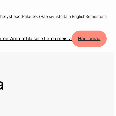
hteystiedot
Palaute
Hae sivustolta
In English
Semester.fi
teet
Ammattilaiselle
Tietoa meistä
Hae lomaa
a