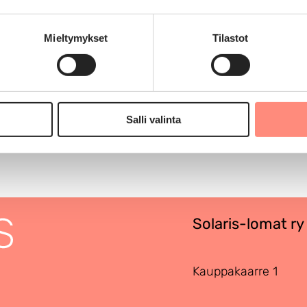
s vuosi. Vuonna 2026 tuetun loman voivat
 Tästä ei tehdä poikkeuksia.
Mieltymykset
Tilastot
ymmenen vuoden aikana. Tässä otetaan huomioon
26 lomahakuun vaikuttavat tuetut lomat vuodesta
Salli valinta
Solaris-lomat ry
Kauppakaarre 1