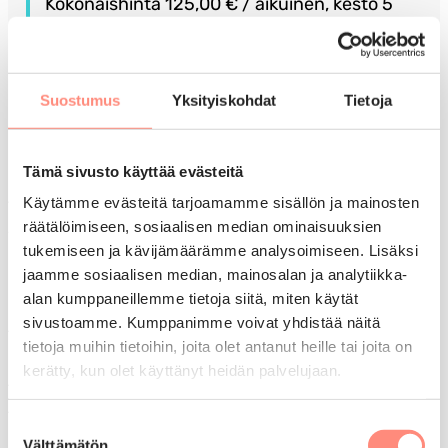
Kokonaishinta 125,00 € / aikuinen, kesto 5
vrk
Voit lisätä kaksi muuta lomatoivetta
Suostumus
Yksityiskohdat
Tietoja
seuraavassa vaiheessa.
Tämä sivusto käyttää evästeitä
Käytämme evästeitä tarjoamamme sisällön ja mainosten
Tuettua lomaa voivat hakea pienituloiset Suomessa
räätälöimiseen, sosiaalisen median ominaisuuksien
vakituisesti asuvat ihmiset, jotka eivät omin varoin
tukemiseen ja kävijämäärämme analysoimiseen. Lisäksi
pysty järjestämään lomaa.
jaamme sosiaalisen median, mainosalan ja analytiikka-
alan kumppaneillemme tietoja siitä, miten käytät
Lomapäätökseen vaikuttaa taloudellinen,
sivustoamme. Kumppanimme voivat yhdistää näitä
terveydellinen ja sosiaalinen tilanne. Lomaa ei voida
tietoja muihin tietoihin, joita olet antanut heille tai joita on
myöntää ilman perusteluja. Hakemuksella annetut
kerätty, kun olet käyttänyt heidän palvelujaan.
tiedot tulevat vain lomahakemuksen käsittelijöiden
tietoon.
Suostumuksen
Välttämätön