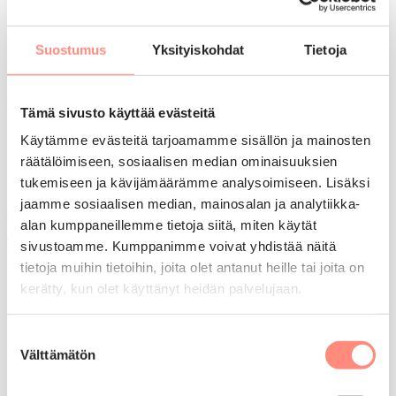
Voit lisätä kaksi muuta lomatoivetta
seuraavassa vaiheessa.
Suostumus
Yksityiskohdat
Tietoja
Tuettua lomaa voivat hakea pienituloiset
Tämä sivusto käyttää evästeitä
Suomessa vakituisesti asuvat ihmiset, jotka eivät
Käytämme evästeitä tarjoamamme sisällön ja mainosten
omin varoin pysty järjestämään lomaa.
räätälöimiseen, sosiaalisen median ominaisuuksien
tukemiseen ja kävijämäärämme analysoimiseen. Lisäksi
Lomapäätökseen vaikuttaa taloudellinen,
jaamme sosiaalisen median, mainosalan ja analytiikka-
terveydellinen ja sosiaalinen tilanne. Lomaa ei
alan kumppaneillemme tietoja siitä, miten käytät
voida myöntää ilman perusteluja. Hakemuksella
sivustoamme. Kumppanimme voivat yhdistää näitä
annetut tiedot tulevat vain lomahakemuksen
tietoja muihin tietoihin, joita olet antanut heille tai joita on
käsittelijöiden tietoon.
kerätty, kun olet käyttänyt heidän palvelujaan.
Lomatuki voidaan myöntää korkeintaan joka
Suostumuksen
kolmas vuosi. Vuonna 2026 tuetun loman voivat
Välttämätön
valinta
saada 2023 tai aikaisemmin tuetulla lomalla