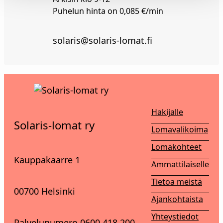
Puhelun hinta on 0,085 €/min
solaris@solaris-lomat.fi
Hakijalle
Solaris-lomat ry
Lomavalikoima
Lomakohteet
Kauppakaarre 1
Ammattilaiselle
Tietoa meistä
00700 Helsinki
Ajankohtaista
Yhteystiedot
Palvelunumero 0600 418 200