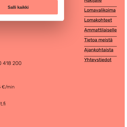
Hakijalle
Salli kaikki
Lomavalikoima
Lomakohteet
Ammattilaiselle
Tietoa meistä
Ajankohtaista
Yhteystiedot
0 418 200
5 €/min
.fi