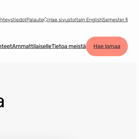
hteystiedot
Palaute
Hae sivustolta
In English
Semester.fi
teet
Ammattilaiselle
Tietoa meistä
Hae lomaa
a