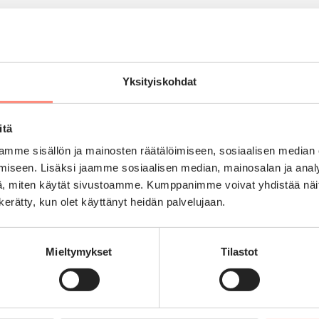
a seuraavassa vaiheessa.
Yksityiskohdat
ituisesti asuvat ihmiset, jotka eivät omin varoin
H
itä
en ja sosiaalinen tilanne. Lomaa ei voida myöntää
mme sisällön ja mainosten räätälöimiseen, sosiaalisen median
at vain lomahakemuksen käsittelijöiden tietoon.
iseen. Lisäksi jaamme sosiaalisen median, mainosalan ja analy
s vuosi. Vuonna 2026 tuetun loman voivat
, miten käytät sivustoamme. Kumppanimme voivat yhdistää näitä t
n kerätty, kun olet käyttänyt heidän palvelujaan.
 Tästä ei tehdä poikkeuksia.
ymmenen vuoden aikana. Tässä otetaan huomioon
Mieltymykset
Tilastot
26 lomahakuun vaikuttavat tuetut lomat vuodesta