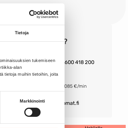
Tietoja
eräsikö kysyttävää?
 ominaisuuksien tukemiseen
Palvelunumero 0600 418 200
tiikka-alan
ietoja muihin tietoihin, joita
Arkisin klo 9-12
Puhelun hinta on 0,085 €/min
Markkinointi
solaris@solaris-lomat.fi