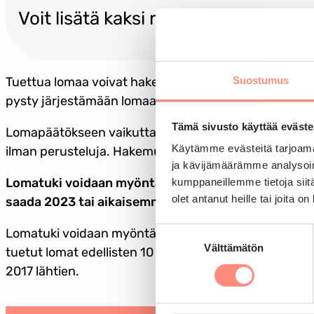
Voit lisätä kaksi muuta lomatoivett
Suostumus
Tuettua lomaa voivat hakea pienituloiset Suomessa vak
pysty järjestämään lomaa.
Tämä sivusto käyttää eväste
Lomapäätökseen vaikuttaa taloudellinen, terveydellin
Käytämme evästeitä tarjoama
ilman perusteluja. Hakemuksella annetut tiedot tulev
ja kävijämäärämme analysoim
Lomatuki voidaan myöntää korkeintaan joka kolma
kumppaneillemme tietoja siitä
olet antanut heille tai joita o
saada 2023 tai aikaisemmin tuetulla lomalla olleet.
Suostumuksen
Lomatuki voidaan myöntää enintään kolme kertaa k
Välttämätön
valinta
tuetut lomat edellisten 10 vuoden ajalta. Vuoden 20
2017 lähtien.