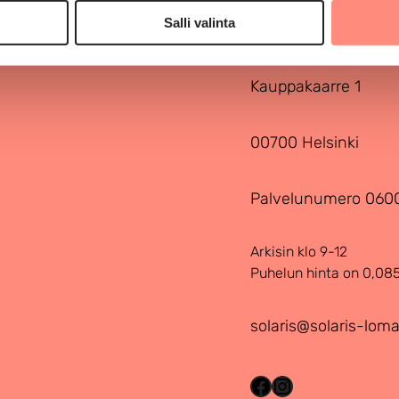
Solaris-lomat ry
Salli valinta
Kauppakaarre 1
00700 Helsinki
Palvelunumero 060
Arkisin klo 9-12
Puhelun hinta on 0,08
solaris@solaris-lomat
Facebook
Instagram