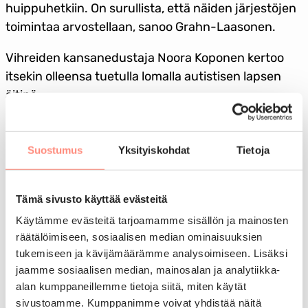
huippuhetkiin. On surullista, että näiden järjestöjen
toimintaa arvostellaan, sanoo Grahn-Laasonen.
Vihreiden kansanedustaja Noora Koponen kertoo
itsekin olleensa tuetulla lomalla autistisen lapsen
äitinä.
– Hyvät yöunet ja vertaistuki olivat suureksi avuksi!
Loma ei ole ylimääräistä, vaan lapsistrategiaa ja
Suostumus
Yksityiskohdat
Tietoja
perheistä huolehtimista, Koponen summaa.
Kristillisdemokraattien edustaja Päivi Räsänen
Tämä sivusto käyttää evästeitä
muistuttaa, että perheet tarvitsevat tukea
Käytämme evästeitä tarjoamamme sisällön ja mainosten
syntyvyyden lisäämiseksi.
räätälöimiseen, sosiaalisen median ominaisuuksien
tukemiseen ja kävijämäärämme analysoimiseen. Lisäksi
– Tuettu lomatoiminta on tukimuoto yksinäisille
jaamme sosiaalisen median, mainosalan ja analytiikka-
lapsiperheille.
alan kumppaneillemme tietoja siitä, miten käytät
sivustoamme. Kumppanimme voivat yhdistää näitä