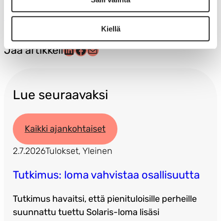
Nasy – Naiset Yhdessä ry
Kiellä
LinkedIn
Facebook
Sähköposti
Jaa artikkeli
Lue seuraavaksi
Kaikki ajankohtaiset
2.7.2026
Tulokset
, 
Yleinen
Tutkimus: loma vahvistaa osallisuutta
Tutkimus havaitsi, että pienituloisille perheille
suunnattu tuettu Solaris-loma lisäsi