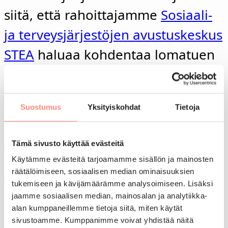
siitä, että rahoittajamme
Sosiaali-
ja terveysjärjestöjen avustuskeskus
STEA
haluaa kohdentaa lomatuen
etenkin uusille ihmisille.
Päivitys 22.5.2024: Karenssi ei koske alaikäisiä
Suostumus
Yksityiskohdat
Tietoja
lapsia, eikä aikuisen alaikäisenä viettämiä tuettuja
lomia oteta huomioon. Lapset eivät kuitenkaan
Tämä sivusto käyttää evästeitä
voi lomailla kuin enimmillään kerran yhden
kalenterivuoden aikana.
Käytämme evästeitä tarjoamamme sisällön ja mainosten
räätälöimiseen, sosiaalisen median ominaisuuksien
Yli 16-vuotiaan lomalaisen maksama
tukemiseen ja kävijämäärämme analysoimiseen. Lisäksi
omavastuumaksu on 100-120 euroa (2024) ja 125
jaamme sosiaalisen median, mainosalan ja analytiikka-
euroa (2025). Lapsilta ei peritä omavastuumaksua.
alan kumppaneillemme tietoja siitä, miten käytät
sivustoamme. Kumppanimme voivat yhdistää näitä
Näkövammaisten lomissa on alennettu