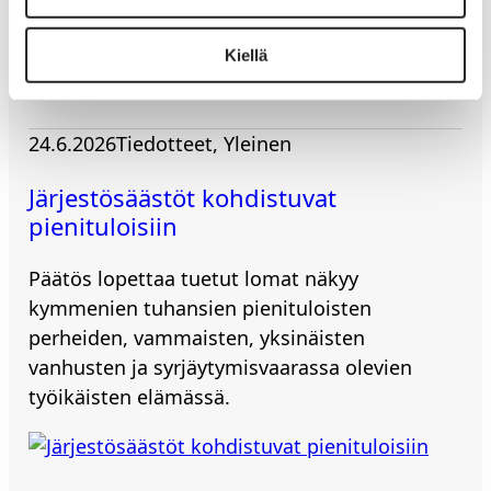
toimintakykyä.
Kiellä
24.6.2026
Tiedotteet
, 
Yleinen
Järjestösäästöt kohdistuvat
pienituloisiin
Päätös lopettaa tuetut lomat näkyy
kymmenien tuhansien pienituloisten
perheiden, vammaisten, yksinäisten
vanhusten ja syrjäytymisvaarassa olevien
työikäisten elämässä.