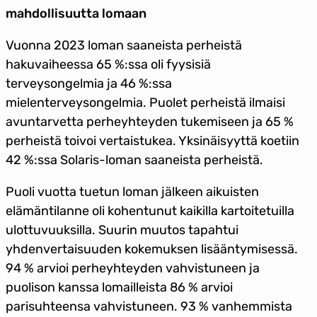
mahdollisuutta lomaan
Vuonna 2023 loman saaneista perheistä
hakuvaiheessa 65 %:ssa oli fyysisiä
terveysongelmia ja 46 %:ssa
mielenterveysongelmia. Puolet perheistä ilmaisi
avuntarvetta perheyhteyden tukemiseen ja 65 %
perheistä toivoi vertaistukea. Yksinäisyyttä koetiin
42 %:ssa Solaris-loman saaneista perheistä.
Puoli vuotta tuetun loman jälkeen aikuisten
elämäntilanne oli kohentunut kaikilla kartoitetuilla
ulottuvuuksilla. Suurin muutos tapahtui
yhdenvertaisuuden kokemuksen lisääntymisessä.
94 % arvioi perheyhteyden vahvistuneen ja
puolison kanssa lomailleista 86 % arvioi
parisuhteensa vahvistuneen. 93 % vanhemmista