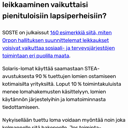
leikkaaminen vaikuttaisi
pienituloisiin lapsiperheisiin?
SOSTE on julkaissut
160 esimerkkiä siitä, miten
Orpon hallituksen suunnittelemat leikkaukset
voisivat vaikuttaa sosiaali- ja terveysjärjestöjen
toimintaan eri puolilla maata
.
Solaris-lomat käyttää saamastaan STEA-
avustuksesta 90 % tuettujen lomien ostamiseen
kotimaisilta yrityksiltä. Loput 10 % toimintakuluista
menee lomahakemusten käsittelyyn, lomien
käytännön järjestelyihin ja lomatoiminnasta
tiedottamiseen.
Nykyisellään tuettu loma voidaan myöntää noin joka
kolmannelle sitä hakeneelle. Jos toiminta-