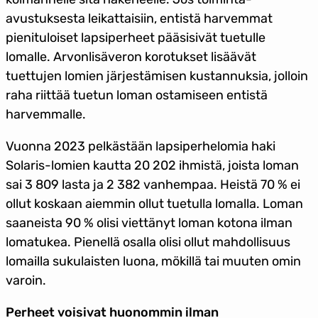
avustuksesta leikattaisiin, entistä harvemmat
pienituloiset lapsiperheet pääsisivät tuetulle
lomalle. Arvonlisäveron korotukset lisäävät
tuettujen lomien järjestämisen kustannuksia, jolloin
raha riittää tuetun loman ostamiseen entistä
harvemmalle.
Vuonna 2023 pelkästään lapsiperhelomia haki
Solaris-lomien kautta 20 202 ihmistä, joista loman
sai 3 809 lasta ja 2 382 vanhempaa. Heistä 70 % ei
ollut koskaan aiemmin ollut tuetulla lomalla. Loman
saaneista 90 % olisi viettänyt loman kotona ilman
lomatukea. Pienellä osalla olisi ollut mahdollisuus
lomailla sukulaisten luona, mökillä tai muuten omin
varoin.
Perheet voisivat huonommin ilman