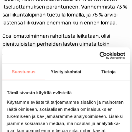
itseluottamuksen parantuneen. Vanhemmista 73 %
sai liikuntakipinän tuetulla lomalla, ja 75 % arvioi
lastensa liikkuvan enemmän kuin ennen lomaa.
Jos lomatoiminnan rahoitusta leikataan, olisi
pienituloisten perheiden lasten uimataitokin
jatkossa heikompi, sillä monet lapset oppivat
uimaan tuetulla lomalla.
Suostumus
Yksityiskohdat
Tietoja
Lomatuki lisää luottamusta tulevaisuuteen
Ilman tuettua lomaa yksinhuoltajilla olisi vähemmän
Tämä sivusto käyttää evästeitä
itsevarmuutta liikkua lasten kanssa kodin
ulkopuolella. Sekä lapset että vanhemmat kokisivat
Käytämme evästeitä tarjoamamme sisällön ja mainosten
räätälöimiseen, sosiaalisen median ominaisuuksien
itsensä vähemmän arvokkaiksi, koska he eivät pääse
tukemiseen ja kävijämäärämme analysoimiseen. Lisäksi
lomalle kodin ulkopuolelle, kuten kaikki muutkin.
jaamme sosiaalisen median, mainosalan ja analytiikka-
Lapsiperheiden osallisuus olisi heikompaa.
alan kumppaneillemme tietoja siitä, miten käytät