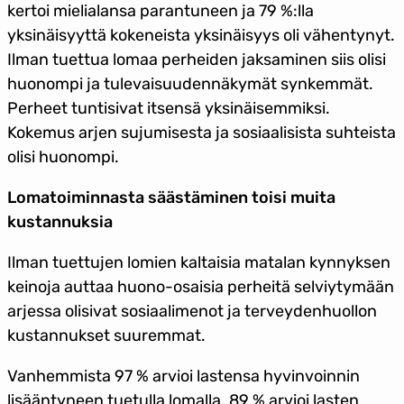
kertoi mielialansa parantuneen ja 79 %:lla
yksinäisyyttä kokeneista yksinäisyys oli vähentynyt.
Ilman tuettua lomaa perheiden jaksaminen siis olisi
huonompi ja tulevaisuudennäkymät synkemmät.
Perheet tuntisivat itsensä yksinäisemmiksi.
Kokemus arjen sujumisesta ja sosiaalisista suhteista
olisi huonompi.
Lomatoiminnasta säästäminen toisi muita
kustannuksia
Ilman tuettujen lomien kaltaisia matalan kynnyksen
keinoja auttaa huono-osaisia perheitä selviytymään
arjessa olisivat sosiaalimenot ja terveydenhuollon
kustannukset suuremmat.
Vanhemmista 97 % arvioi lastensa hyvinvoinnin
lisääntyneen tuetulla lomalla. 89 % arvioi lasten