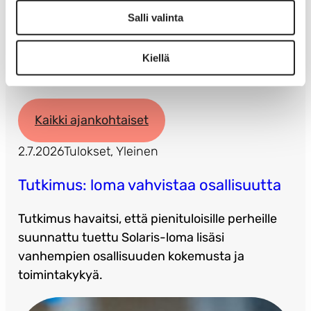
LinkedIn
Facebook
Sähköposti
Jaa artikkeli
Salli valinta
Kiellä
Lue seuraavaksi
Kaikki ajankohtaiset
2.7.2026
Tulokset
, 
Yleinen
Tutkimus: loma vahvistaa osallisuutta
Tutkimus havaitsi, että pienituloisille perheille
suunnattu tuettu Solaris-loma lisäsi
vanhempien osallisuuden kokemusta ja
toimintakykyä.