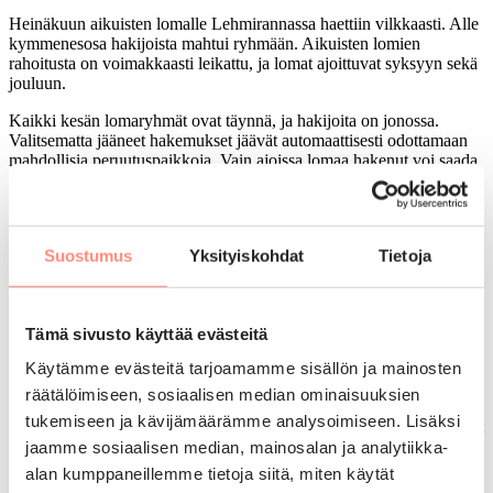
Heinäkuun aikuisten lomalle Lehmirannassa haettiin vilkkaasti. Alle
kymmenesosa hakijoista mahtui ryhmään. Aikuisten lomien
rahoitusta on voimakkaasti leikattu, ja lomat ajoittuvat syksyyn sekä
jouluun.
Kaikki kesän lomaryhmät ovat täynnä, ja hakijoita on jonossa.
Valitsematta jääneet hakemukset jäävät automaattisesti odottamaan
mahdollisia peruutuspaikkoja. Vain ajoissa lomaa hakenut voi saada
peruutuspaikan.
Syyskaudella on vielä haussa runsaasti lomia perheille ja aikuisille.
Kesän tuettuja lomia hakeneet voivat lisätä syksyn lomatoiveita
Suostumus
Yksityiskohdat
Tietoja
hakemukselle ottamalla yhteyttä lomasihteeriin sähköpostilla
solaris@solaris-lomat.fi. Uutta hakemusta ei tarvitse tehdä.
Tämä sivusto käyttää evästeitä
LinkedIn
Facebook
Sähköposti
Jaa artikkeli
Käytämme evästeitä tarjoamamme sisällön ja mainosten
räätälöimiseen, sosiaalisen median ominaisuuksien
tukemiseen ja kävijämäärämme analysoimiseen. Lisäksi
Lue seuraavaksi
Kaikki ajankohtaiset
jaamme sosiaalisen median, mainosalan ja analytiikka-
30.1.2026
Lomahaku
, 
Loman hakijoille
, 
Tiedotteet
, 
Yleinen
alan kumppaneillemme tietoja siitä, miten käytät