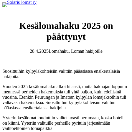
Siirry
sisältöön
Kesälomahaku 2025 on
päättynyt
28.4.2025
Lomahaku
, 
Loman hakijoille
Suosittuihin kylpyläkohteisiin valittiin pääasiassa ensikertalaisia
hakijoita.
Vuoden 2025 kesälomahaku alkoi hitaasti, mutta hakuajan loppuun
mennessä perheiden hakemuksia tuli yhtä paljon, kuin edellisinä
vuosina. Etenkin Peurungan ja Imatran kylpylän lomajaksoihin tuli
valtavasti hakemuksia. Suosittuihin kylpyläkohteisiin valittiin
pääasiassa ensikertalaisia hakijoita.
Yyterin kesälomat jouduttiin valitettavasti perumaan, koska hotelli
on kiinni. Yyteriin valituille perheille pyrittiin järjestämään
vaihtoehtoinen lomapaikka.