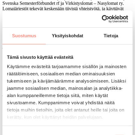
Svenska Semesterförbundet rf ja Virkistyslomat – Nasylomat ry.
Lomajärjestöt tekevät keskenään tiivistä yhteistyötä, ja käyttävät
muun muassa samaa sähköistä asiakasjärjestelmää. Toiminta
keskittyy lomien järjestämiseen ja hallinnon kulut ovat pienet.
Vuonna 2017 Veikkaus, RAY ja Fintoto yhdistyivät Veikkaukseksi.
Lomatoiminnan avustukset siirrettiin STM:n uuteen Sosiaali- ja
Suostumus
Yksityiskohdat
Tietoja
terveysjärjestöjen avustuskeskukseen (STEA). Perusidea on säilynyt
järjestelmän muutoksista huolimatta samana: tarjota lepoa,
vertaistukea ja arjen helpotusta niille, joilla ei olisi muutoin siihen
mahdollisuutta.
Tämä sivusto käyttää evästeitä
Käytämme evästeitä tarjoamamme sisällön ja mainosten
Pandemia lisäsi tuettujen lomien tarvetta
räätälöimiseen, sosiaalisen median ominaisuuksien
Koronapandemian jälkeen tuettujen lomien paikkaa oli helpompi
tukemiseen ja kävijämäärämme analysoimiseen. Lisäksi
perustella kuin aikoihin. Kaikki saivat kokea miltä tuntuu, kun ei
jaamme sosiaalisen median, mainosalan ja analytiikka-
pääse pois kotiympyröistä. Näköalat kapenevat, aktiivisuus vähenee
ja alkaa helposti ahdistaa. Tällaista monien pienituloisten arki on
alan kumppaneillemme tietoja siitä, miten käytät
koko ajan.
sivustoamme. Kumppanimme voivat yhdistää näitä
Suomessa elää suuri joukko ihmisiä, joille loma kodin ulkopuolella
tietoja muihin tietoihin, joita olet antanut heille tai joita on
ei ole mahdollista ilman lomatukea. Solaris-lomalainen voi olla
kerätty, kun olet käyttänyt heidän palvelujaan.
työssä, eläkkeellä, lasten kanssa kotona, työtön tai työkyvytön.
Lomaa todellakin tarvitsevat myös ne, jotka eivät ole työelämässä!
Siitä on tutkimusnäyttöä, että loman myönteiset vaikutukset ovat
Suostumuksen