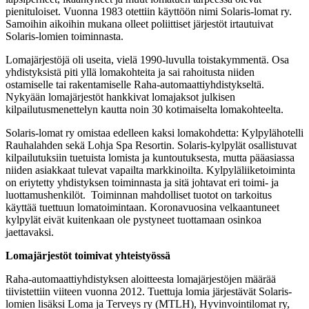
pienituloiset. Vuonna 1983 otettiin käyttöön nimi Solaris-lomat ry.
Samoihin aikoihin mukana olleet poliittiset järjestöt irtautuivat
Solaris-lomien toiminnasta.
Lomajärjestöjä oli useita, vielä 1990-luvulla toistakymmentä. Osa
yhdistyksistä piti yllä lomakohteita ja sai rahoitusta niiden
ostamiselle tai rakentamiselle Raha-automaattiyhdistykseltä.
Nykyään lomajärjestöt hankkivat lomajaksot julkisen
kilpailutusmenettelyn kautta noin 30 kotimaiselta lomakohteelta.
Solaris-lomat ry omistaa edelleen kaksi lomakohdetta: Kylpylähotelli
Rauhalahden sekä Lohja Spa Resortin. Solaris-kylpylät osallistuvat
kilpailutuksiin tuetuista lomista ja kuntoutuksesta, mutta pääasiassa
niiden asiakkaat tulevat vapailta markkinoilta. Kylpyläliiketoiminta
on eriytetty yhdistyksen toiminnasta ja sitä johtavat eri toimi- ja
luottamushenkilöt. Toiminnan mahdolliset tuotot on tarkoitus
käyttää tuettuun lomatoimintaan. Koronavuosina velkaantuneet
kylpylät eivät kuitenkaan ole pystyneet tuottamaan osinkoa
jaettavaksi.
Lomajärjestöt toimivat yhteistyössä
Raha-automaattiyhdistyksen aloitteesta lomajärjestöjen määrää
tiivistettiin viiteen vuonna 2012. Tuettuja lomia järjestävät Solaris-
lomien lisäksi Loma ja Terveys ry (MTLH), Hyvinvointilomat ry,