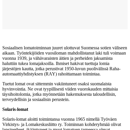
Sosiaalisen lomatoiminnan juuret ulottuvat Suomessa sotien väliseen
aikaan. Työntekijöiden vuosiloman mahdollistanut laki tuli voimaan
vuonna 1939, ja vähävaraisten äitien ja perheiden jaksamista
haluttiin tukea lomajaksoilla. Ihmiset hakivat tuettuja lomia
järjestöjen kautta, jotka perustivat 1950-luvun puolivälissä Raha-
automaattiyhdistyksen (RAY) rahoittamaan toimintaa.
Tuetut lomat ovat sittemmin vakiintuneet osaksi suomalaista
hyvinvointia. Ne ovat tyypillisesti viiden vuorokauden mittaisia
täysihoitolomia, jotka myönnetään hakemuksesta taloudellisin,
terveydellisin ja sosiaalisin perustein.
Solaris-lomat
Solaris-lomat aloitti toimintansa vuonna 1965 nimellä Työväen
Virkistys- ja Lomakeskusliitto ry. Toiminnan kohderyhmää olivat
lapsiperheet, ikääntyneet ja muut lomatuen tarpeessa olevat