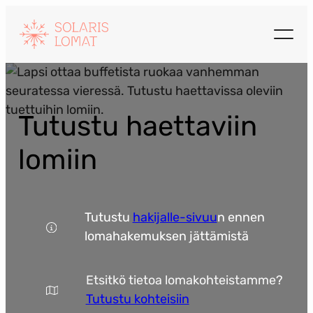
Siirry
sisältöön
Tutustu haettaviin
lomiin
Tutustu
hakijalle-sivuu
n ennen
lomahakemuksen jättämistä
Etsitkö tietoa lomakohteistamme?
Tutustu kohteisiin