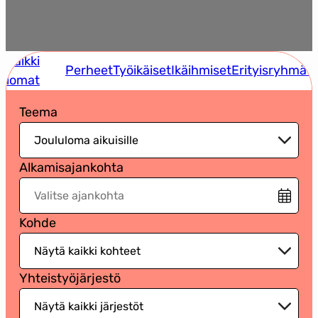
Kaikki
Perheet
Työikäiset
Ikäihmiset
Erityisryhmät
lomat
Teema
Alkamisajankohta
Kohde
Yhteistyöjärjestö