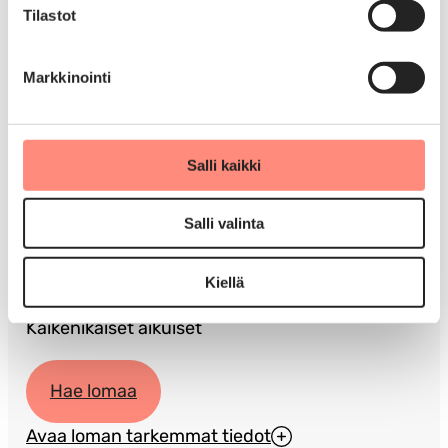
23.12. – 28.12.2026
Tilastot
Haku päättyy
Markkinointi
23.9.2026
Salli kaikki
Kohde
Kuortane Sport Resort
Salli valinta
Kenelle
Kiellä
Kaikenikäiset aikuiset
Hae lomaa
Avaa loman tarkemmat tiedot